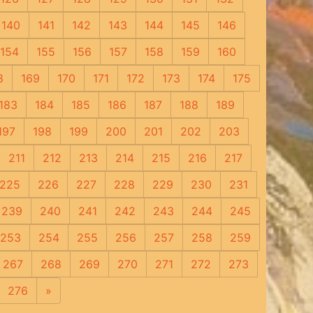
140
141
142
143
144
145
146
154
155
156
157
158
159
160
8
169
170
171
172
173
174
175
183
184
185
186
187
188
189
197
198
199
200
201
202
203
211
212
213
214
215
216
217
225
226
227
228
229
230
231
239
240
241
242
243
244
245
253
254
255
256
257
258
259
267
268
269
270
271
272
273
276
»
Следующая