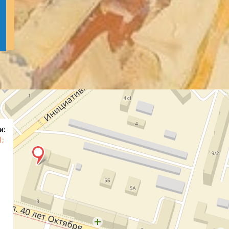
и:
);