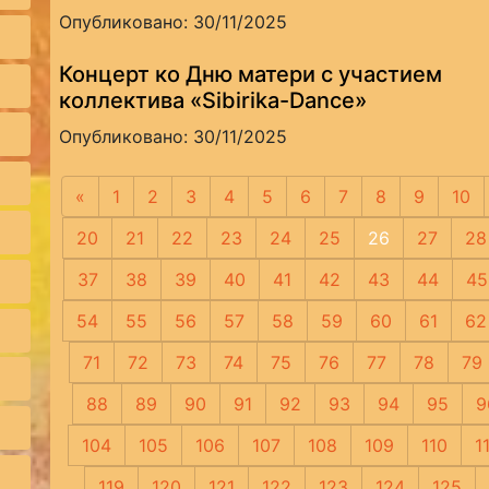
Опубликовано: 30/11/2025
Концерт ко Дню матери с участием
коллектива «Sibirika-Dance»
Опубликовано: 30/11/2025
«
Предыдущая
1
2
3
4
5
6
7
8
9
10
20
21
22
23
24
25
26
27
28
37
38
39
40
41
42
43
44
45
54
55
56
57
58
59
60
61
62
71
72
73
74
75
76
77
78
79
88
89
90
91
92
93
94
95
9
104
105
106
107
108
109
110
1
119
120
121
122
123
124
125