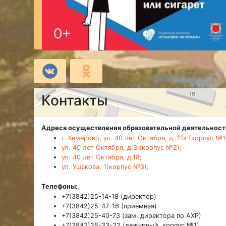
Контакты
Адреса осуществления образовательной деятельност
г. Кемерово, ул. 40 лет Октября, д. 11а (корпус №1
ул. 40 лет Октября, д.3 (корпус №2);
ул. 40 лет Октября, д.18;
ул. Ушакова, 1(корпус №3);
Телефоны:
+7(3842)25-14-18 (директор)
+7(3842)25-47-16 (приемная)
+7(3842)25-40-73 (зам. директора по АХР)
+7(3842)25-33-22 (дежурный, корпус №1)