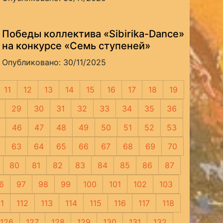
Победы коллектива «Sibirika-Dance»
на конкурсе «Семь ступеней»
Опубликовано: 30/11/2025
11
12
13
14
15
16
17
18
19
29
30
31
32
33
34
35
36
46
47
48
49
50
51
52
53
63
64
65
66
67
68
69
70
80
81
82
83
84
85
86
87
6
97
98
99
100
101
102
103
11
112
113
114
115
116
117
118
126
127
128
129
130
131
132