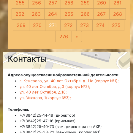
255
256
257
258
259
260
261
262
263
264
265
266
267
268
269
270
271
272
273
274
275
276
»
Следующая
Контакты
Адреса осуществления образовательной деятельности:
г. Кемерово, ул. 40 лет Октября, д. 11а (корпус №1);
ул. 40 лет Октября, д.3 (корпус №2);
ул. 40 лет Октября, д.18;
ул. Ушакова, 1(корпус №3);
Телефоны:
+7(3842)25-14-18 (директор)
+7(3842)25-47-16 (приемная)
+7(3842)25-40-73 (зам. директора по АХР)
+7(3842)25-33-22 (дежурный, корпус №1)