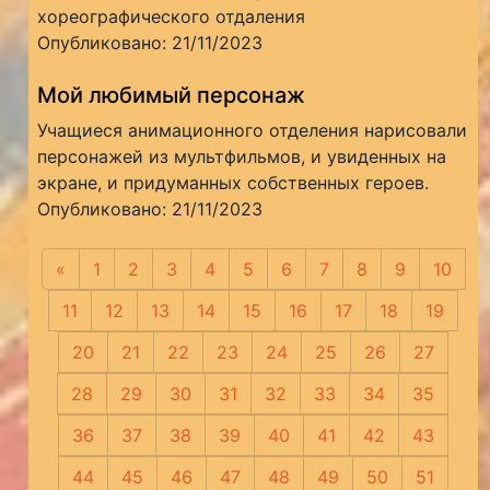
хореографического отдаления
Опубликовано: 21/11/2023
Мой любимый персонаж
Учащиеся анимационного отделения нарисовали
персонажей из мультфильмов, и увиденных на
экране, и придуманных собственных героев.
Опубликовано: 21/11/2023
«
Предыдущая
1
2
3
4
5
6
7
8
9
10
11
12
13
14
15
16
17
18
19
20
21
22
23
24
25
26
27
28
29
30
31
32
33
34
35
36
37
38
39
40
41
42
43
44
45
46
47
48
49
50
51