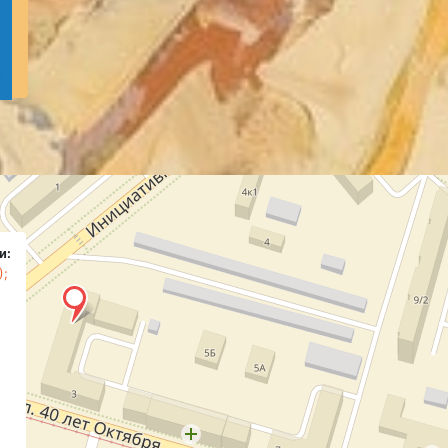
и:
);