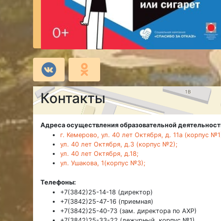
Контакты
Адреса осуществления образовательной деятельност
г. Кемерово, ул. 40 лет Октября, д. 11а (корпус №1
ул. 40 лет Октября, д.3 (корпус №2);
ул. 40 лет Октября, д.18;
ул. Ушакова, 1(корпус №3);
Телефоны:
+7(3842)25-14-18 (директор)
+7(3842)25-47-16 (приемная)
+7(3842)25-40-73 (зам. директора по АХР)
+7(3842)25-33-22 (дежурный, корпус №1)