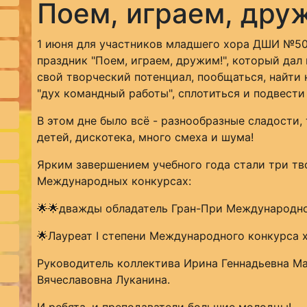
Поем, играем, дру
1 июня для участников младшего хора ДШИ №50
праздник "Поем, играем, дружим!", который дал
свой творческий потенциал, пообщаться, найти 
"дух командный работы", сплотиться и подвести 
В этом дне было всё - разнообразные сладости,
детей, дискотека, много смеха и шума!
Ярким завершением учебного года стали три тв
Международных конкурсах:
🌟🌟дважды обладатель Гран-При Международного
🌟Лауреат I степени Международного конкурса хо
Руководитель коллектива Ирина Геннадьевна М
Вячеславовна Луканина.