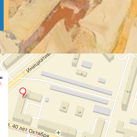
и:
);