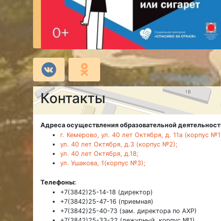
Контакты
Адреса осуществления образовательной деятельност
г. Кемерово, ул. 40 лет Октября, д. 11а (корпус №1
ул. 40 лет Октября, д.3 (корпус №2);
ул. 40 лет Октября, д.18;
ул. Ушакова, 1(корпус №3);
Телефоны:
+7(3842)25-14-18 (директор)
+7(3842)25-47-16 (приемная)
+7(3842)25-40-73 (зам. директора по АХР)
+7(3842)25-33-22 (дежурный, корпус №1)