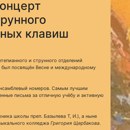
концерт
трунного
бных клавиш
тепианного и струнного отделений
т был посвящён Весне и международному
ансамблевый номеров. Самым лучшим
нные письма за отличную учёбу и активную
ика школы преп. Базылева Т, И.), а ныне
узыкального колледжа
Григория Щербакова
.