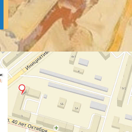
и:
);