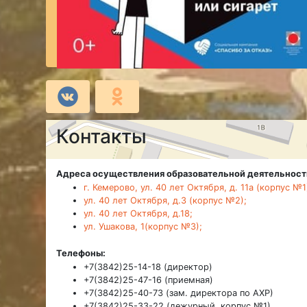
Контакты
Адреса осуществления образовательной деятельност
г. Кемерово, ул. 40 лет Октября, д. 11а (корпус №1
ул. 40 лет Октября, д.3 (корпус №2);
ул. 40 лет Октября, д.18;
ул. Ушакова, 1(корпус №3);
Телефоны:
+7(3842)25-14-18 (директор)
+7(3842)25-47-16 (приемная)
+7(3842)25-40-73 (зам. директора по АХР)
+7(3842)25-33-22 (дежурный, корпус №1)