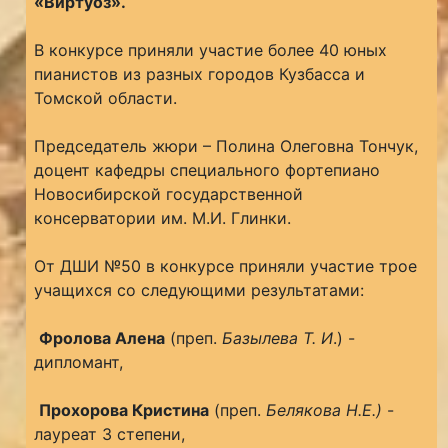
«Виртуоз».
В конкурсе приняли участие более 40 юных
пианистов из разных городов Кузбасса и
Томской области.
Председатель жюри – Полина Олеговна Тончук,
доцент кафедры специального фортепиано
Новосибирской государственной
консерватории им. М.И. Глинки.
От ДШИ №50 в конкурсе приняли участие трое
учащихся со следующими результатами:
️
Фролова Алена
(преп.
Базылева Т. И
.) -
дипломант,
️
Прохорова Кристина
(преп.
Белякова Н.Е.)
-
лауреат 3 степени,