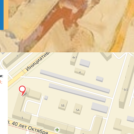
и:
);