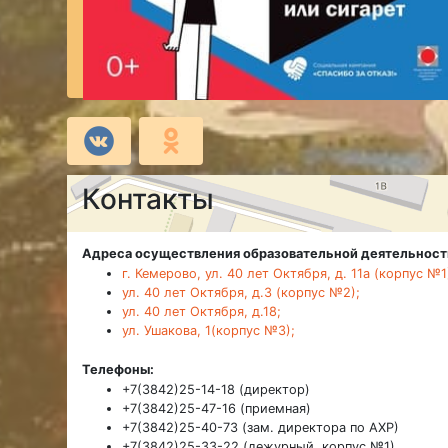
Контакты
Адреса осуществления образовательной деятельност
г. Кемерово, ул. 40 лет Октября, д. 11а (корпус №1
ул. 40 лет Октября, д.3 (корпус №2);
ул. 40 лет Октября, д.18;
ул. Ушакова, 1(корпус №3);
Телефоны:
+7(3842)25-14-18 (директор)
+7(3842)25-47-16 (приемная)
+7(3842)25-40-73 (зам. директора по АХР)
+7(3842)25-33-22 (дежурный, корпус №1)