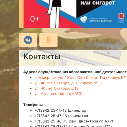
Контакты
Адреса осуществления образовательной деятельност
г. Кемерово, ул. 40 лет Октября, д. 11а (корпус №1
ул. 40 лет Октября, д.3 (корпус №2);
ул. 40 лет Октября, д.18;
ул. Ушакова, 1(корпус №3);
Телефоны:
+7(3842)25-14-18 (директор)
+7(3842)25-47-16 (приемная)
+7(3842)25-40-73 (зам. директора по АХР)
+7(3842)25-33-22 (дежурный, корпус №1)