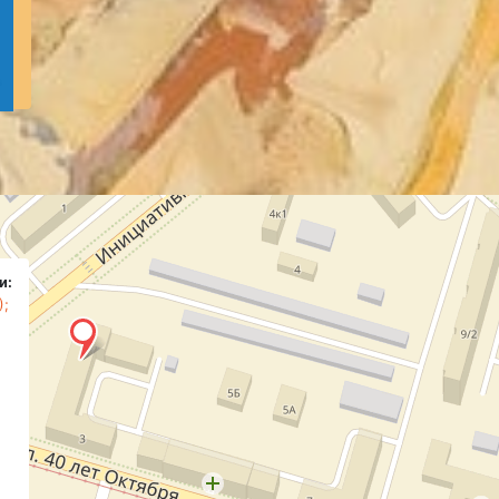
и:
);