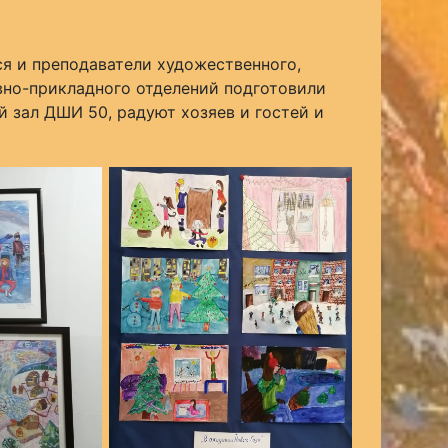
я и преподаватели художественного,
вно-прикладного отделений подготовили
 зал ДШИ 50, радуют хозяев и гостей и